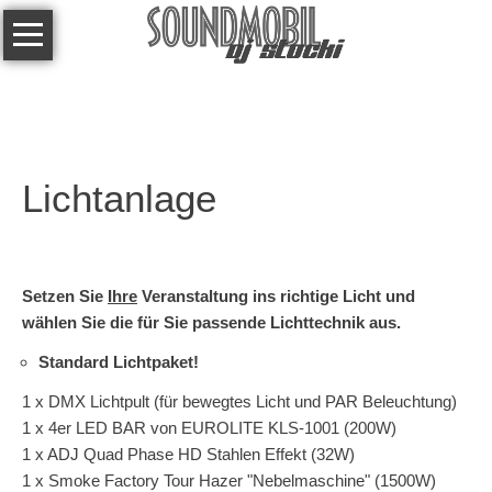
Navigation
Über
überspringen
mich
Referenzen
Technik
Lichtanlage
Kontakt
Links
Setzen Sie
Ihre
Veranstaltung ins richtige Licht und
wählen Sie die für Sie passende Lichttechnik aus.
Standard Lichtpaket!
1 x DMX Lichtpult (für bewegtes Licht und PAR Beleuchtung)
1 x 4er LED BAR von EUROLITE KLS-1001 (200W)
1 x ADJ Quad Phase HD Stahlen Effekt (32W)
1 x Smoke Factory Tour Hazer "Nebelmaschine" (1500W)