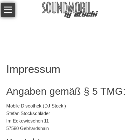
Navigation
Über
überspringen
mich
Referenzen
Technik
Kontakt
Impressum
Links
Angaben gemäß § 5 TMG:
Mobile Discothek (DJ Stocki)
Stefan Stockschläder
Im Eckewieschen 11
57580 Gebhardshain